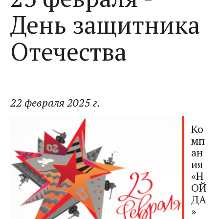
День защитника
Отечества
22 февраля 2025 г.
Ко
мп
ан
ия
«Н
ОЙ
ДА
»