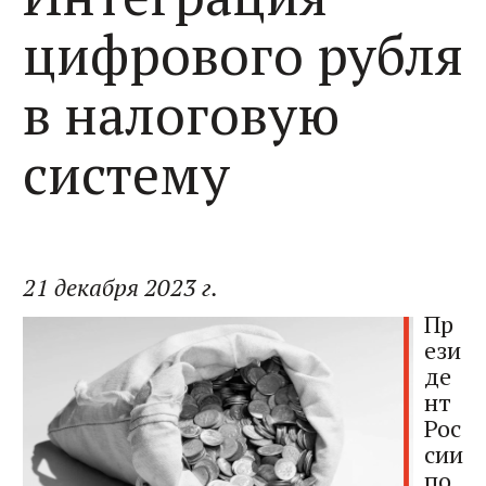
цифрового рубля
в налоговую
систему
21 декабря 2023 г.
Пр
ези
де
нт
Рос
сии
по