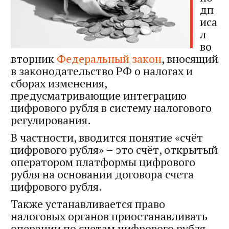
дп
иса
л
во
вторник
Федеральный закон
, вносящий
в законодательство РФ о налогах и
сборах изменения,
предусматривающие интеграцию
цифрового рубля в систему налогового
регулирования.
В частности, вводится понятие «счёт
цифрового рубля» – это счёт, открытый
оператором платформы цифрового
рубля на основании договора счета
цифрового рубля.
Также устанавливается право
налоговых органов приостанавливать
операции по счетам цифрового рубля,