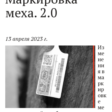
меха. 2.0
13 апреля 2023 г.
Из
ме
не
ни
я в
ма
рк
ир
овк
е
ме