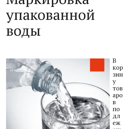
упакованной
воды
В
кор
зин
у
тов
аро
в
по
дл
еж