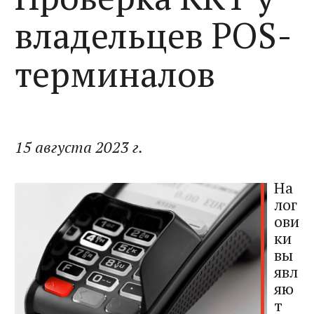
владельцев POS-
терминалов
15 августа 2023 г.
На
лог
ови
ки
вы
явл
яю
т