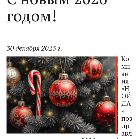
годом!
30 декабря 2025 г.
Ко
мп
ан
ия
«Н
ОЙ
ДА
»
поз
др
авл